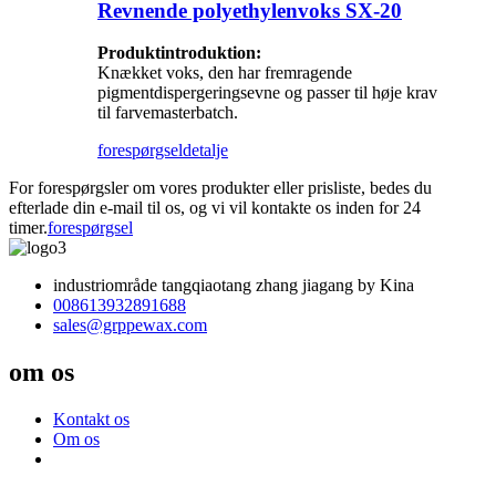
Revnende polyethylenvoks SX-20
Produktintroduktion:
Knækket voks, den har fremragende
pigmentdispergeringsevne og passer til høje krav
til farvemasterbatch.
forespørgsel
detalje
For forespørgsler om vores produkter eller prisliste, bedes du
efterlade din e-mail til os, og vi vil kontakte os inden for 24
timer.
forespørgsel
industriområde tangqiaotang zhang jiagang by Kina
008613932891688
sales@grppewax.com
om os
Kontakt os
Om os