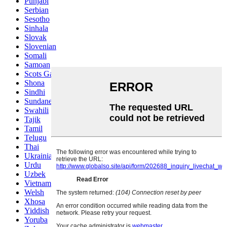
Punjabi
Serbian
Sesotho
Sinhala
Slovak
Slovenian
Somali
Samoan
Scots Gaelic
Shona
Sindhi
Sundanese
Swahili
Tajik
Tamil
Telugu
Thai
Ukrainian
Urdu
Uzbek
Vietnamese
Welsh
Xhosa
Yiddish
Yoruba