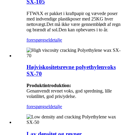
SX-105
FTWAX er pakket i kraftpapir og vævede poser
med indvendige plastikposer med 25KG hver
nettovægt.Det må ikke være gennemblødt af regn
og brændt af sol.Den kan opbevares i to år.
forespørgsel
detalje
Højviskositetsrevne polyethylenvoks
SX-70
Produktintroduktion:
Genanvendt revnet voks, god spredning, lille
volatilitet, god pris/ydelse.
forespørgsel
detalje
Lav densitet og revner