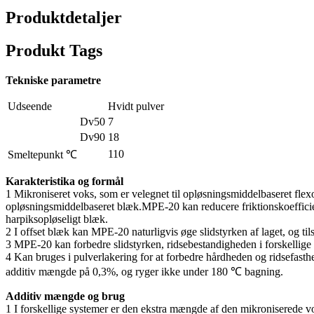
Produktdetaljer
Produkt Tags
Tekniske parametre
Udseende
Hvidt pulver
Dv50
7
Dv90
18
110
Smeltepunkt ℃
Karakteristika og formål
1 Mikroniseret voks, som er velegnet til opløsningsmiddelbaseret fle
opløsningsmiddelbaseret blæk.MPE-20 kan reducere friktionskoefficie
harpiksopløseligt blæk.
2 I offset blæk kan MPE-20 naturligvis øge slidstyrken af ​​laget, og
3 MPE-20 kan forbedre slidstyrken, ridsebestandigheden i forskellig
4 Kan bruges i pulverlakering for at forbedre hårdheden og ridsefast
additiv mængde på 0,3%, og ryger ikke under 180 ℃ bagning.
Additiv mængde og brug
1 I forskellige systemer er den ekstra mængde af den mikroniserede v