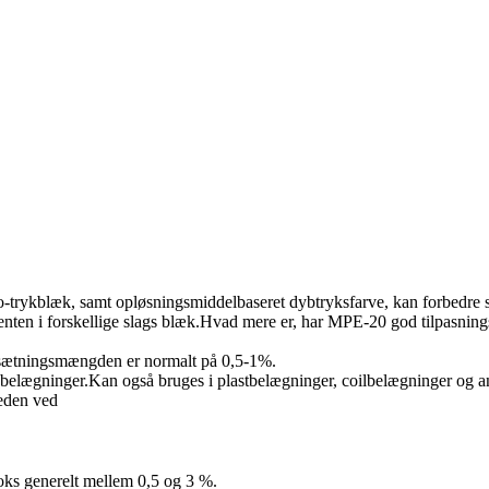
xo-trykblæk, samt opløsningsmiddelbaseret dybtryksfarve, kan forbedre s
nten i forskellige slags blæk.Hvad mere er, har MPE-20 god tilpasning
 tilsætningsmængden er normalt på 0,5-1%.
e belægninger.Kan også bruges i plastbelægninger, coilbelægninger og 
heden ved
oks generelt mellem 0,5 og 3 %.