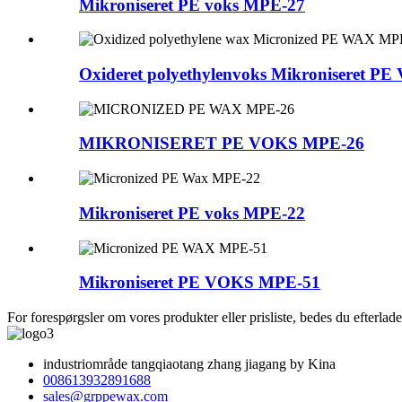
Mikroniseret PE voks MPE-27
Oxideret polyethylenvoks Mikroniseret PE
MIKRONISERET PE VOKS MPE-26
Mikroniseret PE voks MPE-22
Mikroniseret PE VOKS MPE-51
For forespørgsler om vores produkter eller prisliste, bedes du efterlade 
industriområde tangqiaotang zhang jiagang by Kina
008613932891688
sales@grppewax.com