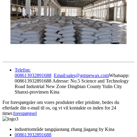
Telefon:
008613932891688
Email:sales@grppewax.com
Whatsapp:
008613932891688 Adresse: No.5 Science and Technology
Road Industrial New Zone Dingbian County Yulin City
Shanxi-provinsen Kina
For forespørgsler om vores produkter eller prisliste, bedes du
efterlade din e-mail til os, og vi vil kontakte os inden for 24
timer.
forespørgsel
industriområde tangqiaotang zhang jiagang by Kina
008613932891688