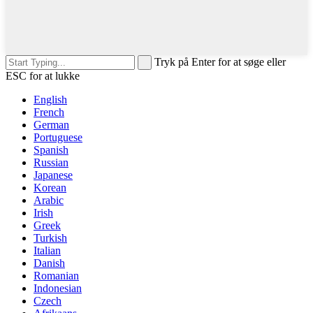
Tryk på Enter for at søge eller
ESC for at lukke
English
French
German
Portuguese
Spanish
Russian
Japanese
Korean
Arabic
Irish
Greek
Turkish
Italian
Danish
Romanian
Indonesian
Czech